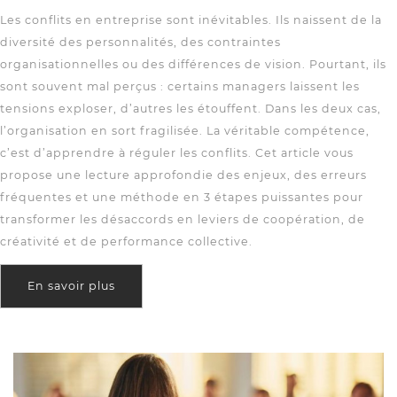
Les conflits en entreprise sont inévitables. Ils naissent de la
diversité des personnalités, des contraintes
organisationnelles ou des différences de vision. Pourtant, ils
sont souvent mal perçus : certains managers laissent les
tensions exploser, d’autres les étouffent. Dans les deux cas,
l’organisation en sort fragilisée. La véritable compétence,
c’est d’apprendre à réguler les conflits. Cet article vous
propose une lecture approfondie des enjeux, des erreurs
fréquentes et une méthode en 3 étapes puissantes pour
transformer les désaccords en leviers de coopération, de
créativité et de performance collective.
En savoir plus