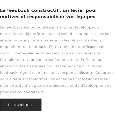
Le feedback constructif : un levier pour
motiver et responsabiliser vos équipes
Le feedback est un outil essentiel pour développer la
motivation et la performance au sein des équipes. Dans cet
article, nous explorons les erreurs les plus courantes qui
empêchent un feedback d’être réellement efficace. Vous
découvrirez également des techniques concrètes pour
formuler un retour constructif et inspirant. Enfin, nous
abordons des stratégies pour instaurer une culture de
feedback régulière, humaine et responsabilisante. Cet article
vous aidera à transformer vos échanges professionnels en
moments de dialogue, de croissance et de développement
pour vos collaborateurs.
En savoir plus