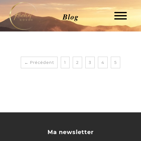
Blog
← Précédent
1
2
3
4
5
Ma newsletter